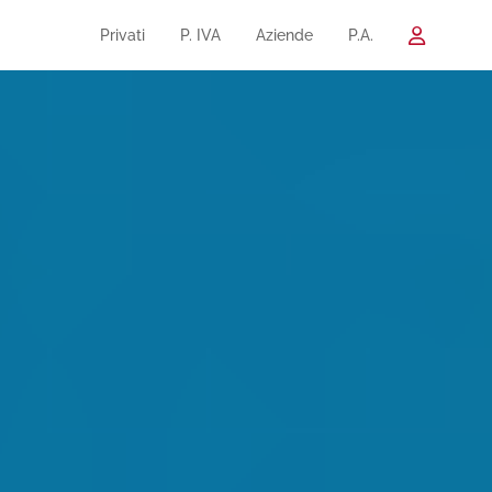
Privati
P. IVA
Aziende
P.A.