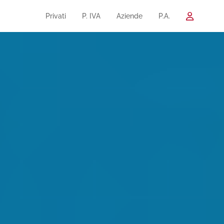
Privati
P. IVA
Aziende
P.A.