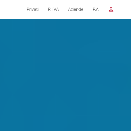
Privati
P. IVA
Aziende
P.A.