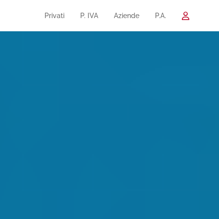
Privati
P. IVA
Aziende
P.A.