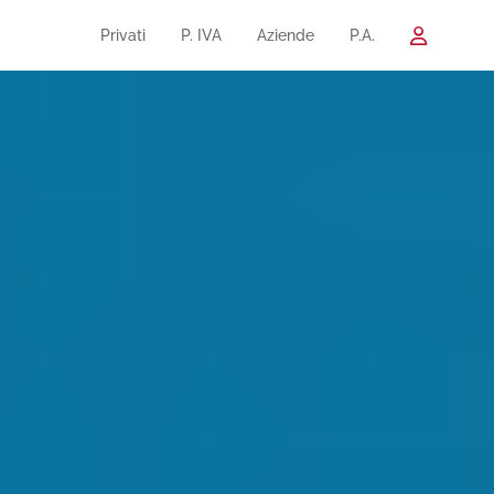
Privati
P. IVA
Aziende
P.A.