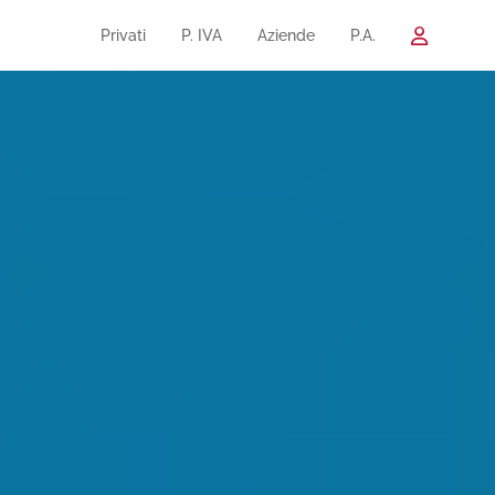
Privati
P. IVA
Aziende
P.A.