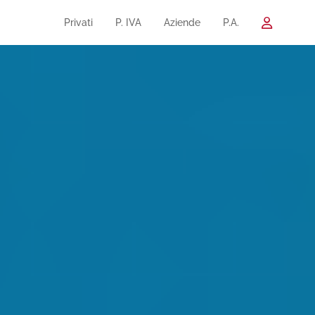
Privati
P. IVA
Aziende
P.A.