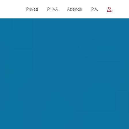
Privati
P. IVA
Aziende
P.A.