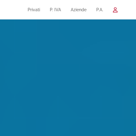
Privati
P. IVA
Aziende
P.A.