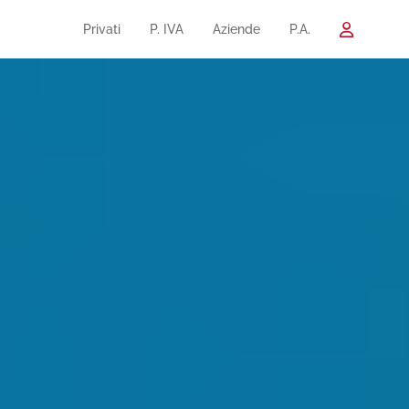
Privati
P. IVA
Aziende
P.A.