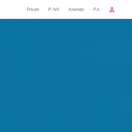
Privati
P. IVA
Aziende
P.A.