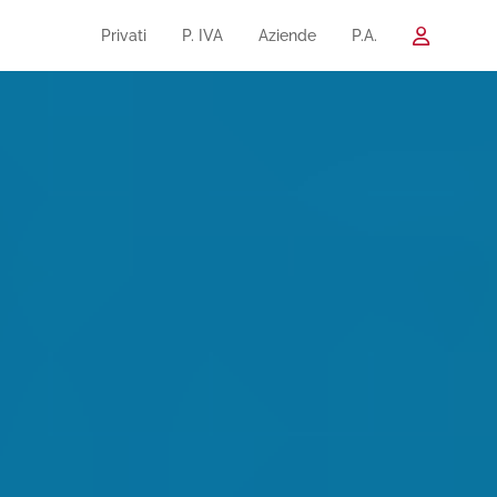
Privati
P. IVA
Aziende
P.A.