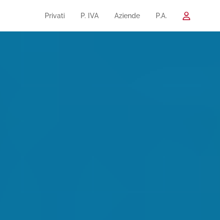
Privati
P. IVA
Aziende
P.A.