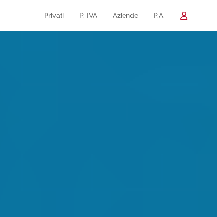
Privati
P. IVA
Aziende
P.A.