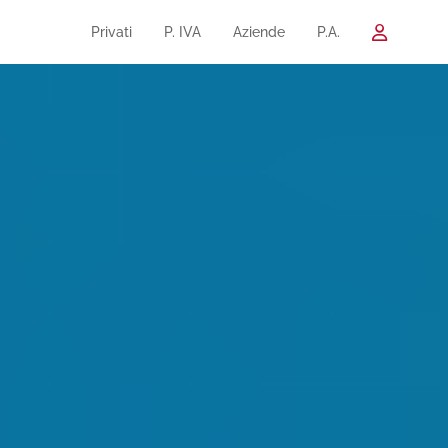
Privati
P. IVA
Aziende
P.A.