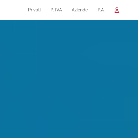
Privati
P. IVA
Aziende
P.A.