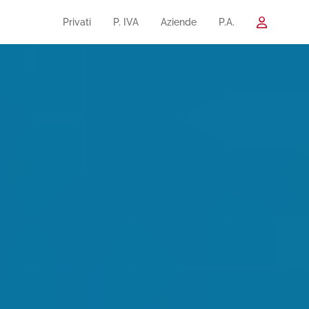
Privati
P. IVA
Aziende
P.A.