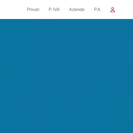
Privati
P. IVA
Aziende
P.A.