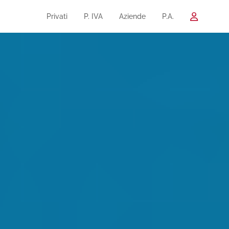
Privati
P. IVA
Aziende
P.A.