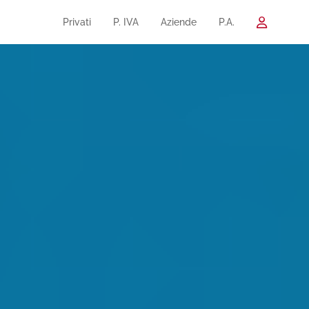
Privati
P. IVA
Aziende
P.A.