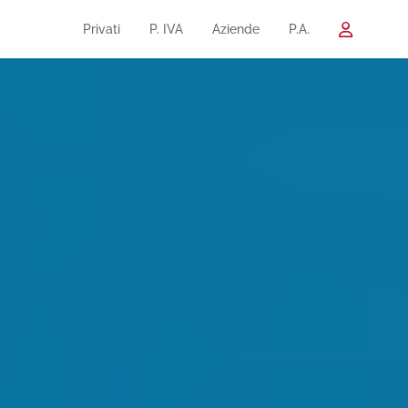
Privati
P. IVA
Aziende
P.A.