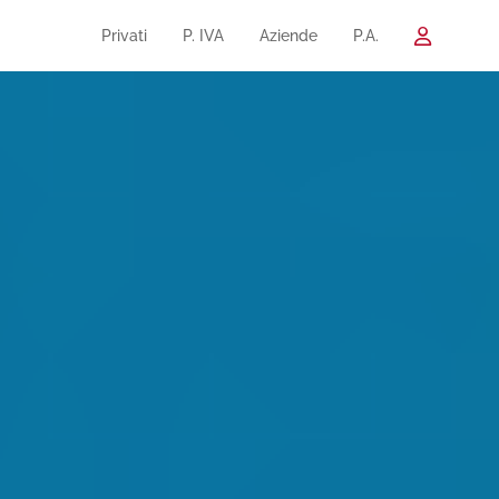
Privati
P. IVA
Aziende
P.A.