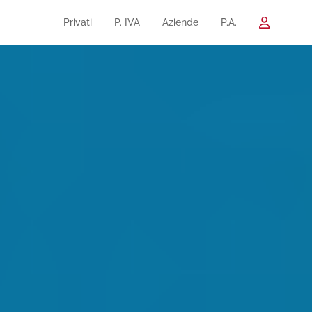
Privati
P. IVA
Aziende
P.A.