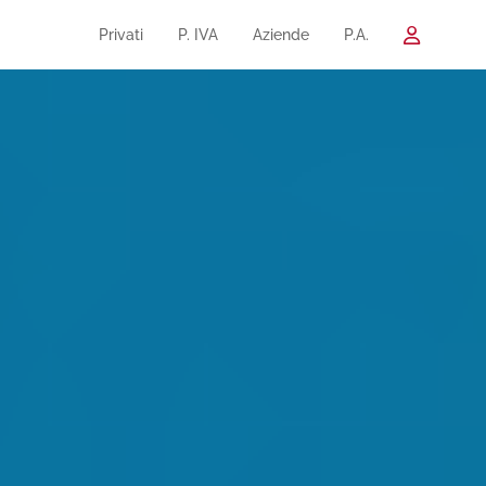
Privati
P. IVA
Aziende
P.A.