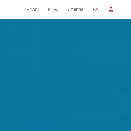
Privati
P. IVA
Aziende
P.A.