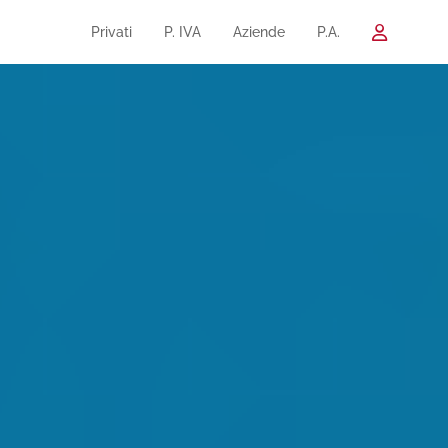
Privati
P. IVA
Aziende
P.A.