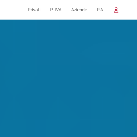
Privati
P. IVA
Aziende
P.A.