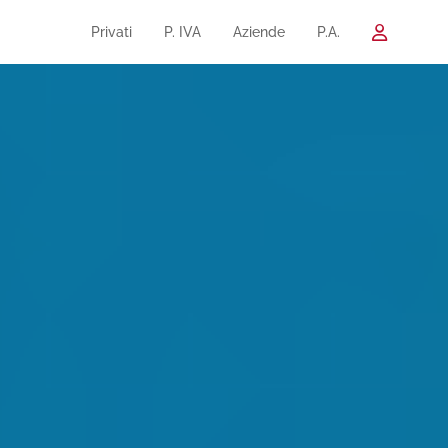
Privati
P. IVA
Aziende
P.A.