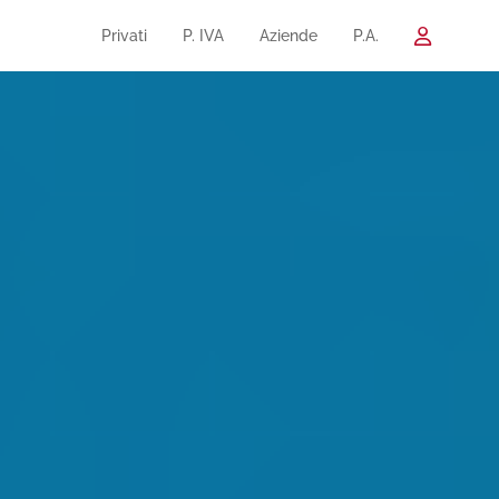
Privati
P. IVA
Aziende
P.A.