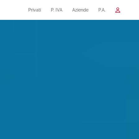
Privati
P. IVA
Aziende
P.A.