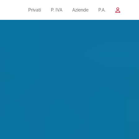
Privati
P. IVA
Aziende
P.A.