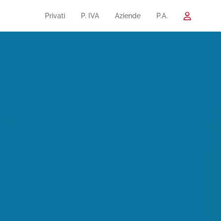
Privati
P. IVA
Aziende
P.A.