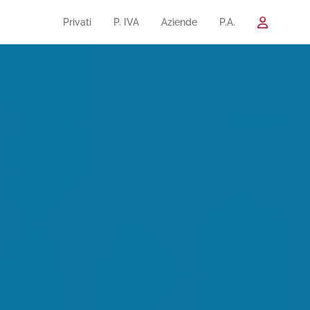
Privati
P. IVA
Aziende
P.A.