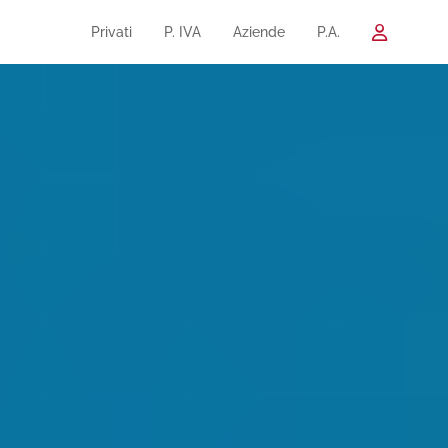
Privati
P. IVA
Aziende
P.A.