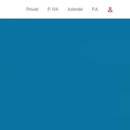
Privati
P. IVA
Aziende
P.A.