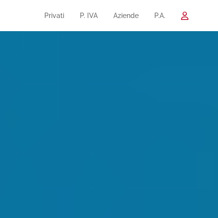
Privati
P. IVA
Aziende
P.A.