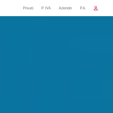
Privati
P. IVA
Aziende
P.A.