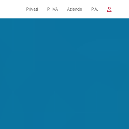
Privati
P. IVA
Aziende
P.A.