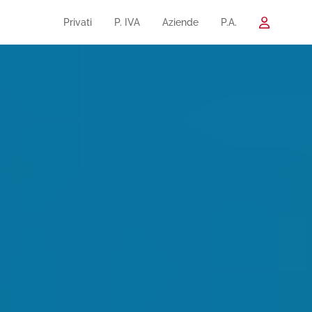
Privati
P. IVA
Aziende
P.A.