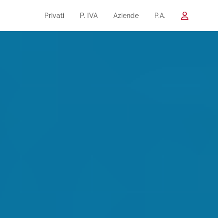
Privati
P. IVA
Aziende
P.A.