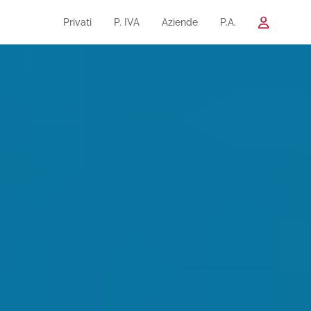
Privati
P. IVA
Aziende
P.A.