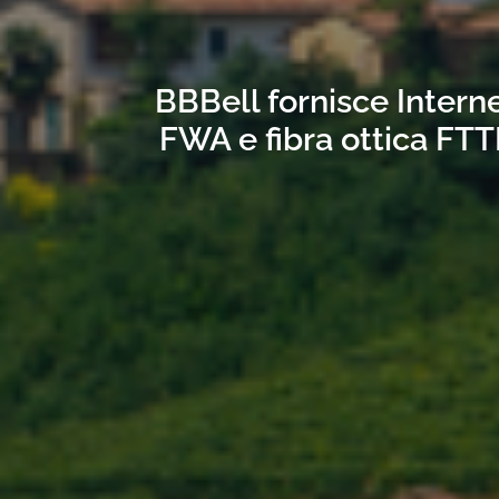
BBBell fornisce Interne
FWA e fibra ottica FTT