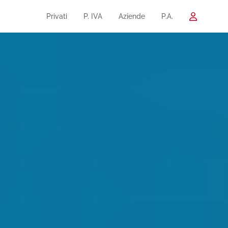
Privati
P. IVA
Aziende
P.A.