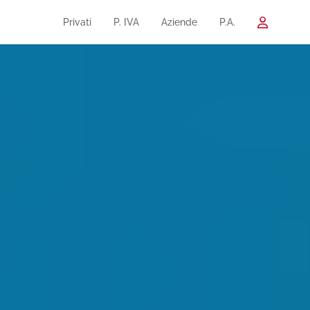
Privati
P. IVA
Aziende
P.A.