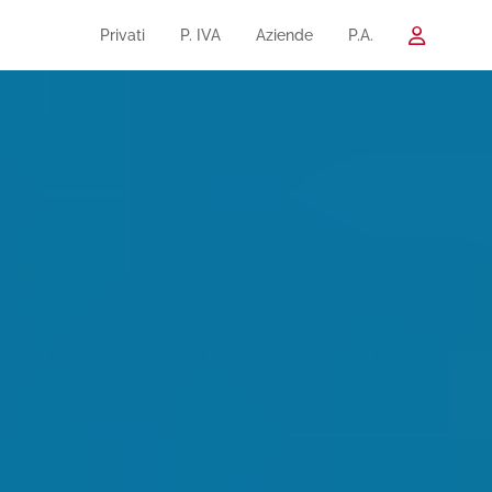
Privati
P. IVA
Aziende
P.A.