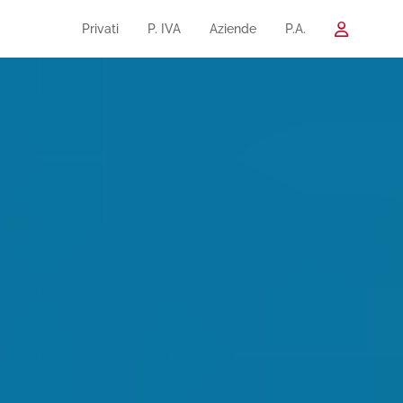
Privati
P. IVA
Aziende
P.A.