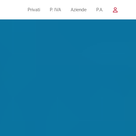
Privati
P. IVA
Aziende
P.A.