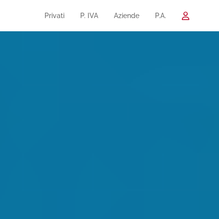
Privati
P. IVA
Aziende
P.A.