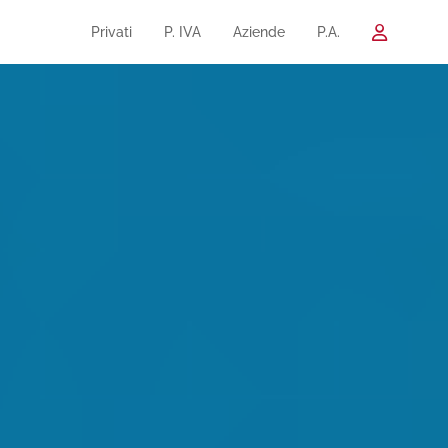
Privati
P. IVA
Aziende
P.A.