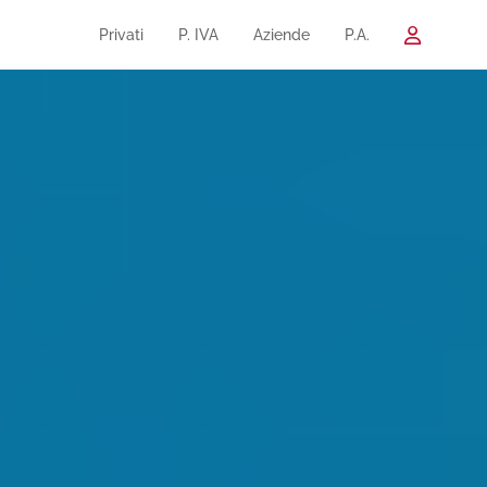
Privati
P. IVA
Aziende
P.A.